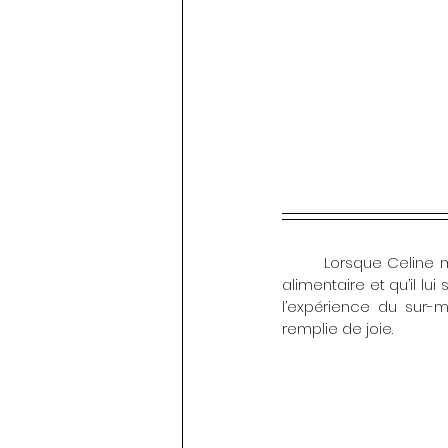
	Lorsque Celine m’a contactée, elle m’a immédiatement confié qu’elle suivait un rééquilibrage 
alimentaire et qu’il lu
l’expérience du sur
remplie de joie.