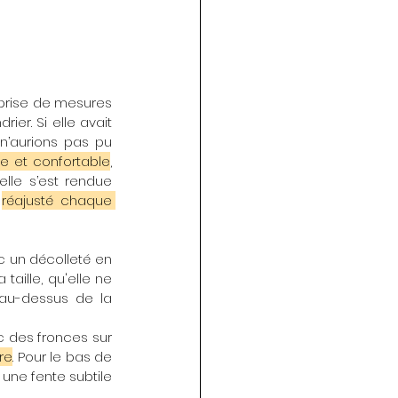
r. Si elle avait 
n’aurions pas pu 
ide et confortable
, 
lle s’est rendue 
 
réajusté chaque 
aille, qu'elle ne 
au-dessus de la 
c des fronces sur 
re
. Pour le bas de 
une fente subtile 