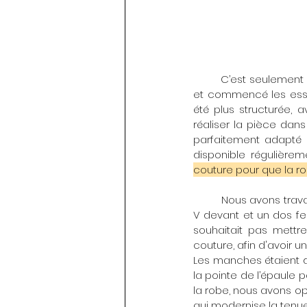
	C’est seulement quatre mois avant son mariage que nous avons effectué la prise de mesures 
et commencé les essaya
été plus structurée, 
réaliser la pièce dans
parfaitement adapté à
disponible régulière
couture pour que la rob
	Nous avons travaillé sur une silhouette fluide en crêpe et dentelle florale, avec un décolleté en 
V devant et un dos fer
souhaitait pas mettr
couture, afin d'avoir u
Les manches étaient dr
la pointe de l’épaule p
la robe, nous avons opt
qui modernise la tenue