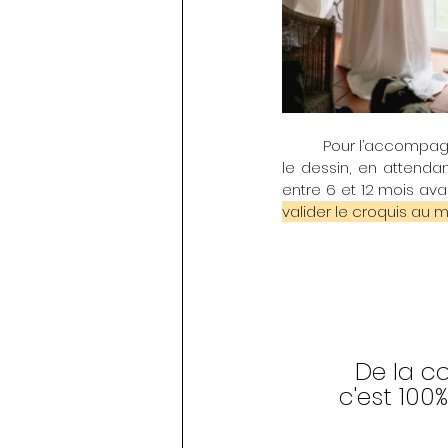
	Pour l’accompagner au mieux, nous avons commencé à travailler sur la création, validant ainsi 
le dessin, en attendan
entre 6 et 12 mois avan
valider le croquis au 
De la c
c'est 100