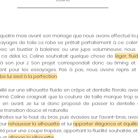
ges de toile. La robe se prêtait parfaitement à ce calendrie
avec un bustier à baleines ou une jupe volumineuse, nous 
 ce délai. Ici, Celine souhaitait quelque chose de 
léger, flu
 son jour J. Son projet correspondait donc au timing et e
ment pour les essayages. Pas à pas, nous avons repris et
e lui sied à la perfection
.
mé. Celine craignait que la couture de taille marque trop sa t
e en avant. Je lui ai donc proposé de passer la dentelle 
ne transition douce et naturelle.
oites sur le haut du bras, puis évasées sur l’avant-bras, ave
our 
rehausser la silhouette
 et lui 
apporter élégance et équilib
é pour une coupe trapèze, apportant la fluidité souhaitée, et 
 et 
allonge la silhouette
.