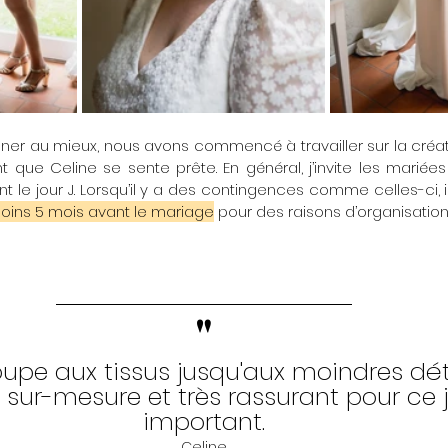
t que Celine se sente prête. En général, j’invite les mariée
t le jour J. Lorsqu’il y a des contingences comme celles-ci, il
moins 5 mois avant le mariage
 pour des raisons d’organisation
"
oupe aux tissus jusqu'aux moindres déta
% sur-mesure et très rassurant pour ce j
important.
Celine