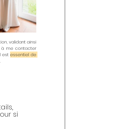
s à me contacter 
 est 
essentiel de 
.
ils, 
our si 