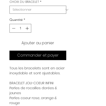
CHOIX DU BRACELET
*
Quantité
*
Ajouter au panier
Commander et payer
Tous les bracelets sont en acier
inoxydable et sont ajustables.
BRACELET JOLI-COEUR INFINI
Perles de rocailles dorées &
jaunes
Perles coeur rose, orange &
rouge