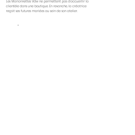
Les Marionnettes Vdw ne permettent pas d'accueillir la
clientèle dans une boutique. En revanche, la créatrice
reçoit ses futures mariées au sein de son atelier.
Newsletter
Soyez les premiers informés des nouvelles pépites et
offres spéciales.
Rejoignez la #teammarionnettes
ENVOYER
Informations supplémentaires
POLITIQUE DE CONFIDENTIALITE