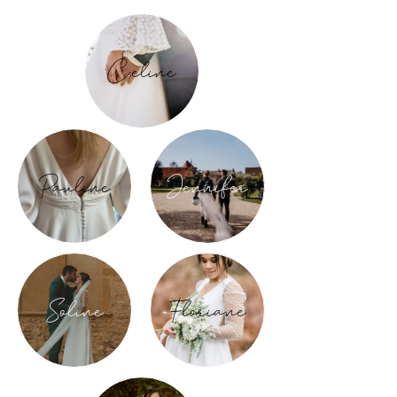
Celine
Pauline
Jennifer
Soline
Floriane